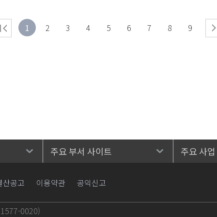
1
2
3
4
5
6
7
8
9
주요 부서 사이트
주요 사업
결산공고
이용약관
공익신고
577-0020)