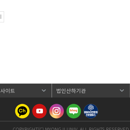
 사이트
법인산하기관
COPYRIGHT(C) MYONGJI UNIV. ALL RIGHTS RESERVED.