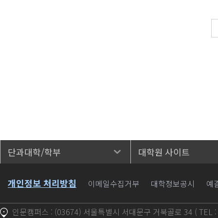
단과대학/학부
대학원 사이트
바로가기
개인정보 처리방침
이메일수집거부
대학정보공시
예
인문캠퍼스 : (03674) 서울특별시 서대문구 거북골로 34 ( TEL : 1