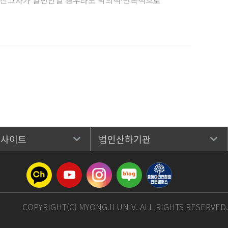
 사이트
법인산하기관
COPYRIGHT(C) MYONGJI UNIV. ALL RIGHTS RESERVED.