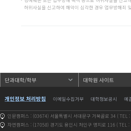
허위사실을 신고하여 해악이 심각한 경우 업무방해죄 및
단과대학/학부
대학원 사이트
바로가기
개인정보 처리방침
이메일수집거부
대학정보공시
예
인문캠퍼스 : (03674) 서울특별시 서대문구 거북골로 34 ( TEL : 1
자연캠퍼스 : (17058) 경기도 용인시 처인구 명지로 116 ( TEL : 1