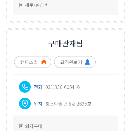
▣ 세무/실습비
구매관재팀
캠퍼스맵
교직원보기
전화
031)330-6054~6
위치
창조예술관 6층 2635호
▣ 외자구매