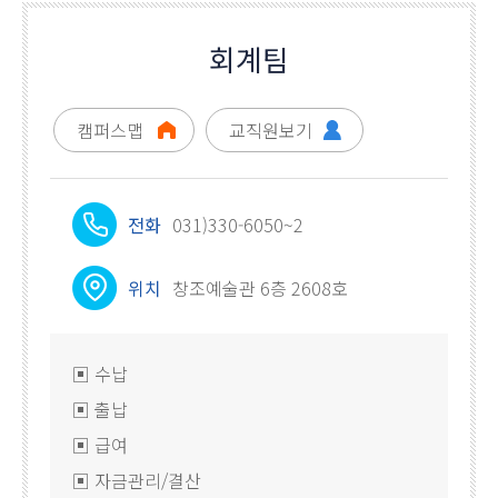
회계팀
캠퍼스맵
교직원보기
전화
031)330-6050~2
위치
창조예술관 6층 2608호
▣ 수납
▣ 출납
▣ 급여
▣ 자금관리/결산