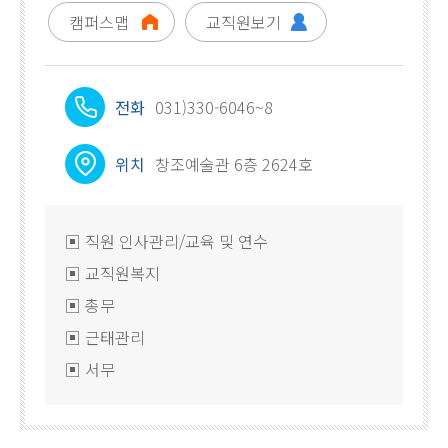
캠퍼스맵
교직원보기
전화
031)330-6046~8
위치
창조예술관 6층 2624호
▣ 직원 인사관리/교육 및 연수
▣ 교직원복지
▣ 총무
▣ 근태관리
▣ 서무