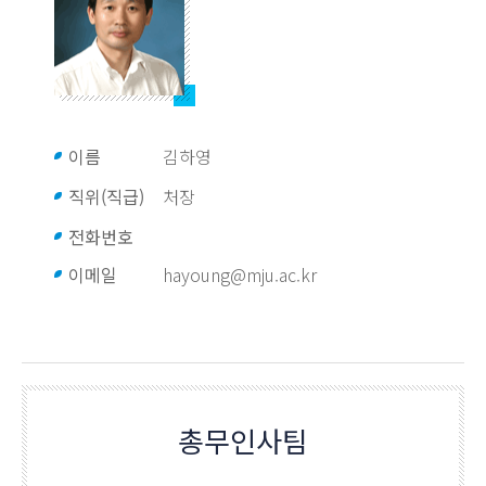
이름
김하영
직위(직급)
처장
전화번호
이메일
hayoung@mju.ac.kr
총무인사팀