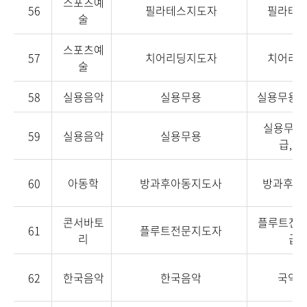
스포츠예
56
필라테스지도자
필라테
술
스포츠예
57
치어리딩지도자
치어리
술
58
실용음악
실용무용
실용무용
실용무용
59
실용음악
실용무용
급,2급
60
아동학
방과후아동지도사
방과후아
콘서바토
플루트전문
61
플루트전문지도자
리
급,
62
한국음악
한국음악
국악