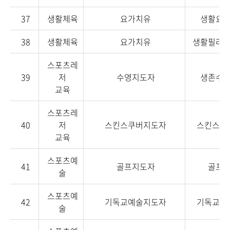
37
생활체육
요가치유
생활요
38
생활체육
요가치유
생활필라
스포츠레
39
저
수영지도자
생존수
교육
스포츠레
40
저
스킨스쿠버지도자
스킨스쿠
교육
스포츠예
41
골프지도자
골프
술
스포츠예
42
기독교예술지도자
기독교예
술