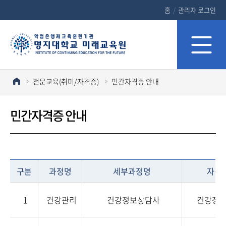
홈
/
관리자 로그인
전문교육(취미/자격증)
민간자격증 안내
민간자격증 안내
구분
과정명
세부과정명
자격
1
건강관리
건강정보상담사
건강정