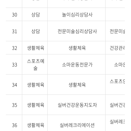
30
상담
놀이심리상담사
-
31
상담
전문미술심리상담사
전문미술
32
생활체육
생활체육
건강관리
스포츠예
33
소마운동전문가
소마운
술
스포츠안
34
생활체육
생활체육
35
생활체육
실버건강운동지도자
실버건강
실버레크
36
생활체육
실버레크리에이션
도