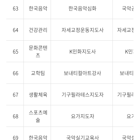
63
한국음악
한국음악심화
국악공
64
건강관리
자세교정운동지도사
자세교정
문화콘텐
65
K민화지도사
K민화
츠
66
교학팀
보내티컬아트강사
보내티컬
67
생활체육
기구필라테스지도자
기구필라
스포츠예
68
요가지도자
요가
술
69
한국음악
국악실기교육사
국악실