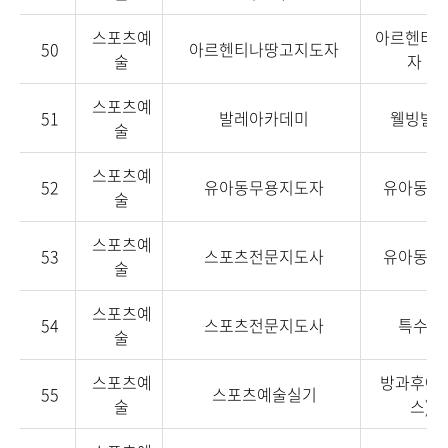
스포츠예
아르헨티
50
아르헨티나땅고지도자
술
자 1급
스포츠예
51
발레아카데미
웰빙발
술
스포츠예
52
유아동무용지도자
유아동무
술
스포츠예
53
스포츠전문지도사
유아동체
술
스포츠예
54
스포츠전문지도사
특수아
술
스포츠예
방과후예
55
스포츠예술실기
술
스)