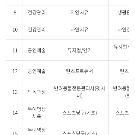
9
건강관리
자연치유
생활운
10
건강관리
자연치유
자연건
뮤지컬지도
11
공연예술
뮤지컬/연기
12
공연예술
탄츠프로듀서
탄츠프
반려동물전문관리사(펫시
반려동물
13
단독과정
터)
(펫시
무예명상
14
스포츠당구(기초)
스포츠당
체육
무예명상
15
스포츠당구(기초)
-