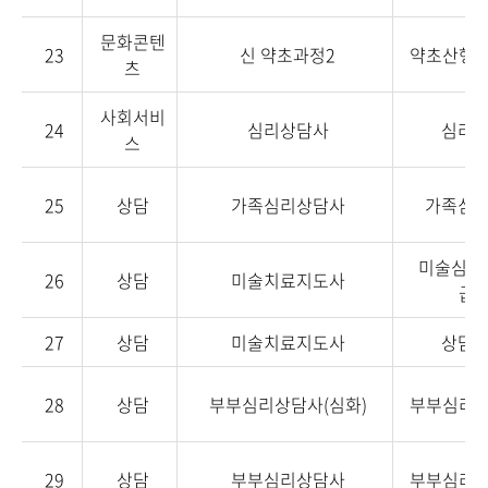
문화콘텐
23
신 약초과정2
약초산행지
츠
사회서비
24
심리상담사
심리
스
25
상담
가족심리상담사
가족심
미술심리
26
상담
미술치료지도사
급,
27
상담
미술치료지도사
상담
28
상담
부부심리상담사(심화)
부부심리상
29
상담
부부심리상담사
부부심리상