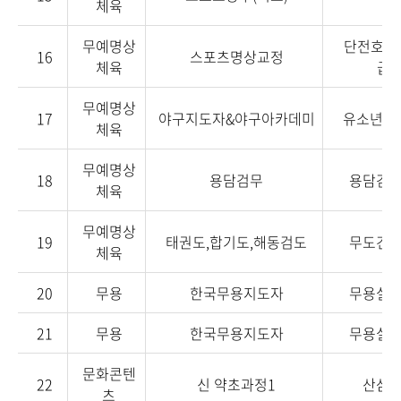
체육
무예명상
단전호흡
16
스포츠명상교정
체육
급,
무예명상
17
야구지도자&야구아카데미
유소년야
체육
무예명상
18
용담검무
용담검
체육
무예명상
19
태권도,합기도,해동검도
무도건
체육
20
무용
한국무용지도자
무용실
21
무용
한국무용지도자
무용실
문화콘텐
22
신 약초과정1
산삼
츠