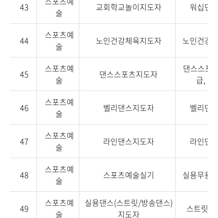
스포츠예
43
교회학교놀이지도자
워십댄
술
스포츠예
44
노인건강체육지도자
노인건강
술
스포츠예
댄스스포츠
45
댄스스포츠지도자
술
급, 2급
스포츠예
46
벨리댄스지도자
벨리댄
술
스포츠예
47
라인댄스지도자
라인댄
술
스포츠예
48
스포츠예술실기
실용무용
술
스포츠예
실용댄스(스트릿/방송댄스)
49
스트릿댄
술
지도자