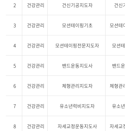
2
건강관리
건신기공지도자
건신기
3
건강관리
모션테이핑기초
모션테이
4
건강관리
모션테이핑전문지도자
모션테이
5
건강관리
밴드운동지도사
밴드운동
6
건강관리
체형관리지도자
체형관리
7
건강관리
유소년럭비지도자
유소년럭
8
건강관리
자세교정운동지도사
자세교정