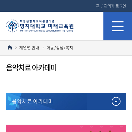
홈
/
관리자 로그인
계열별 안내
아동/상담/복지
음악치료 아카데미
음악치료 아카데미