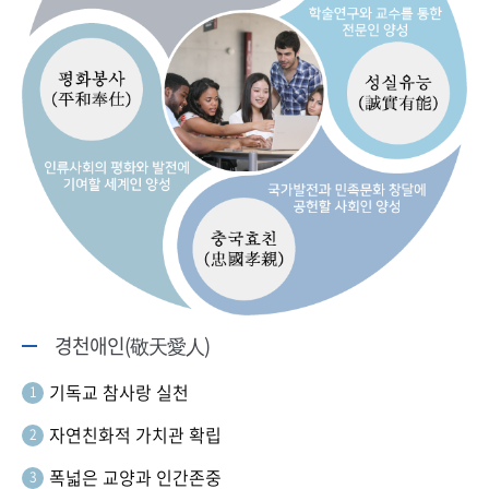
경천애인(敬天愛人)
기독교 참사랑 실천
1
자연친화적 가치관 확립
2
폭넓은 교양과 인간존중
3