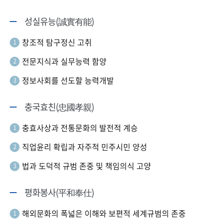
성실유능(誠實有能)
창조적 탐구정신 고취
1
전문지식과 실무능력 함양
2
정보사회를 선도할 능력개발
3
충국효친(忠國孝親)
충효사상과 전통문화의 발전적 계승
1
직업윤리 확립과 자주적 민주시민 양성
2
법과 도덕적 규범 존중 및 책임의식 고양
3
평화봉사(平和奉仕)
해외문화의 폭넓은 이해와 보편적 세계규범의 존중
1