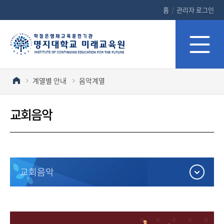
홈
/
관리자 로그인
계열별 안내
음악계열
교회음악
교회음악