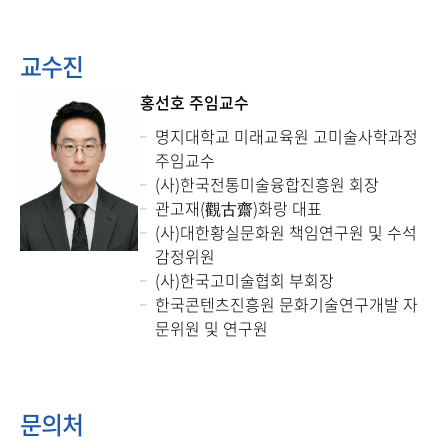
교수진
홍선호 주임교수
명지대학교 미래교육원 고미술사학과정
주임교수
(사)한국전통미술융합진흥원 회장
관고재(觀古齋)화랑 대표
(사)대한황실문화원 책임연구원 및 수석
감정위원
(사)한국고미술협회 부회장
한국콘텐츠진흥원 문화기술연구개발 자
문위원 및 연구원
문의처