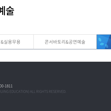
예술
주차안
아동/시니어
내
취업/경력개발
M-매치업
악&실용무용
콘서바토리&공연예술
300-1811
NUING EDUCATION) ALL RIGHTS RESERVED.