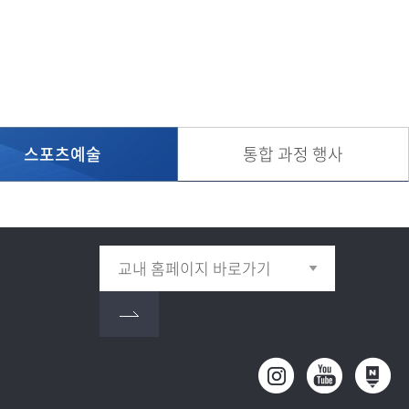
학사
학생편의
체육
시설
학사
마이페이
아동
지
학사
증명서발
스포츠예술
통합 과정 행사
경영
급
학사
주차안내
사회
복지
학사
고미
술사
학과
정
산업