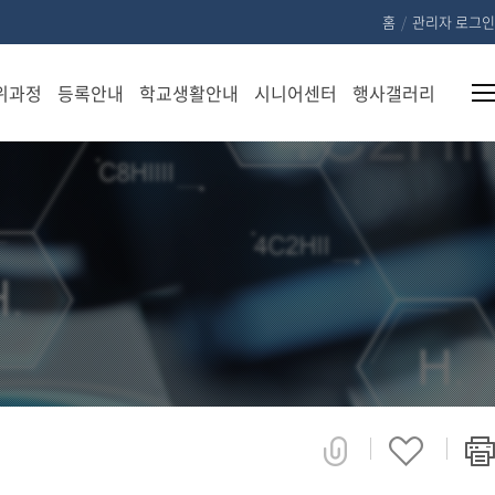
홈
/
관리자 로그인
위과정
등록안내
학교생활안내
시니어센터
행사갤러리
모집
등록
공지사항
센터소
행사자
요강
안내
개
료
학사일정
학위
원서
교육과
영상갤
행사일정
취득
접수
정
러리
과정
안내
교수용 자
안내
료실
장학
학위
금안
학생용 자
과정
내
료실
AQ
환불
학생 신청
음악
안내
안내