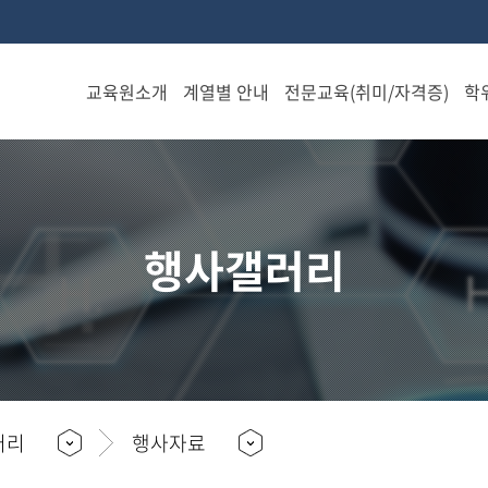
교육원소개
계열별 안내
전문교육(취미/자격증)
학
설립정
음악계
전문교육과정 안내
신
열
민간자격증 안내
인사말
체육계
행사갤러리
특별과정
열
연혁
운동/건강
아동/상
교수진
담/복지
무용/댄스
소개
경영
음악/연기
조직도
F
문화/취
상담/복지
러리
행사자료
찾아오
미
시는 길
힐링/취미